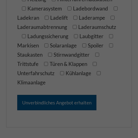
Kamerasystem
Ladebordwand
Ladekran
Ladelift
Laderampe
Laderaumabtrennung
Laderaumschutz
Ladungssicherung
Laubgitter
Markisen
Solaranlage
Spoiler
Staukasten
Stirnwandgitter
Trittstufe
Türen & Klappen
Unterfahrschutz
Kühlanlage
Klimaanlage