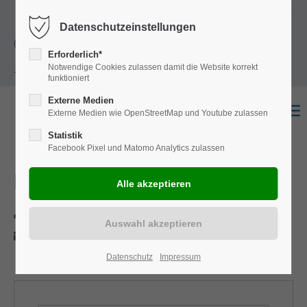
+49
Harkortstraße 12, 48163 Münster
Mo.-
Datenschutzeinstellungen
(0)251 322 631
Do. 8:00 - 17:00 | Fr. 7:45 - 13:30 Uhr
Erforderlich*
Notwendige Cookies zulassen damit die Website korrekt
- 0
funktioniert
Externe Medien
Externe Medien wie OpenStreetMap und Youtube zulassen
Statistik
Facebook Pixel und Matomo Analytics zulassen
Daily
Drucken
Per E-Mail anfragen
Datenschutz
Impressum