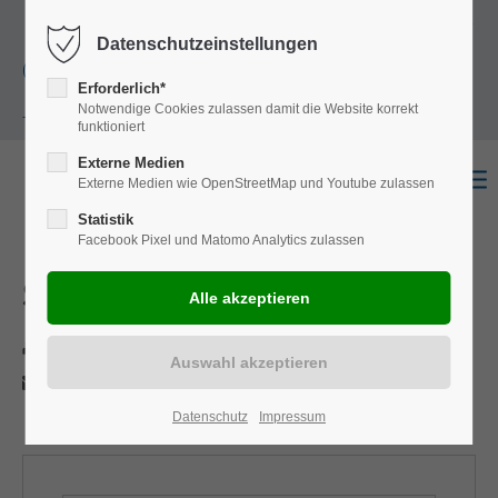
+49
Harkortstraße 12, 48163 Münster
Mo.-
Datenschutzeinstellungen
(0)251 322 631
Do. 8:00 - 17:00 | Fr. 7:45 - 13:30 Uhr
Erforderlich*
Notwendige Cookies zulassen damit die Website korrekt
- 0
funktioniert
Externe Medien
Externe Medien wie OpenStreetMap und Youtube zulassen
Statistik
Facebook Pixel und Matomo Analytics zulassen
S-Way
Drucken
Per E-Mail anfragen
Datenschutz
Impressum