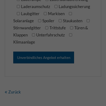
Laderaumschutz
Ladungssicherung
Laubgitter
Markisen
Solaranlage
Spoiler
Staukasten
Stirnwandgitter
Trittstufe
Türen &
Klappen
Unterfahrschutz
Klimaanlage
Zurück