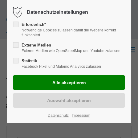
+49
Harkortstraße 12, 48163 Münster
Mo.-
Datenschutzeinstellungen
(0)251 322 631
Do. 8:00 - 17:00 | Fr. 7:45 - 13:30 Uhr
Erforderlich*
Notwendige Cookies zulassen damit die Website korrekt
- 0
funktioniert
Externe Medien
Externe Medien wie OpenStreetMap und Youtube zulassen
Statistik
Facebook Pixel und Matomo Analytics zulassen
TGX
Drucken
Per E-Mail anfragen
Datenschutz
Impressum