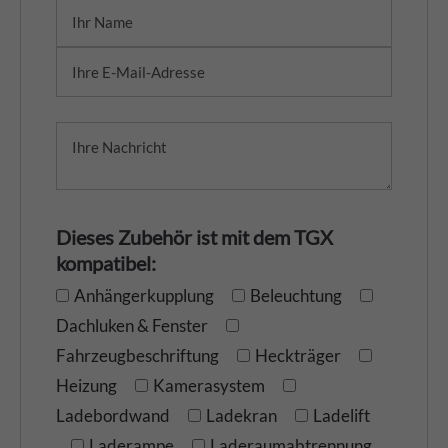
Dieses Zubehör ist mit dem TGX
kompatibel:
Anhängerkupplung
Beleuchtung
Dachluken & Fenster
Fahrzeugbeschriftung
Heckträger
Heizung
Kamerasystem
Ladebordwand
Ladekran
Ladelift
Laderampe
Laderaumabtrennung