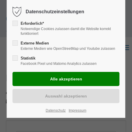
+49
Harkortstraße 12, 48163 Münster
Mo.-
Datenschutzeinstellungen
(0)251 322 631
Do. 8:00 - 17:00 | Fr. 7:45 - 13:30 Uhr
Erforderlich*
Notwendige Cookies zulassen damit die Website korrekt
- 0
funktioniert
Externe Medien
Externe Medien wie OpenStreetMap und Youtube zulassen
Statistik
Facebook Pixel und Matomo Analytics zulassen
Multivan
Drucken
Per E-Mail anfragen
Datenschutz
Impressum