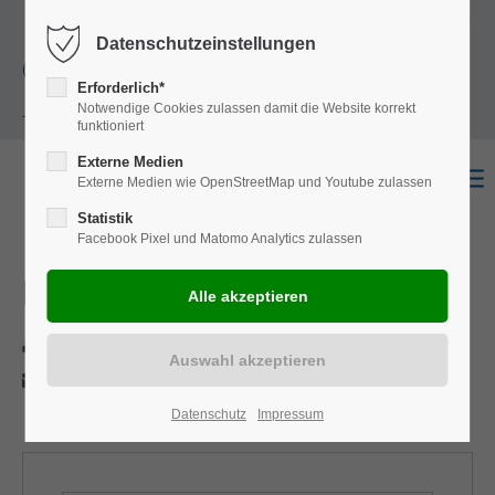
+49
Harkortstraße 12, 48163 Münster
Mo.-
Datenschutzeinstellungen
(0)251 322 631
Do. 8:00 - 17:00 | Fr. 7:45 - 13:30 Uhr
Erforderlich*
Notwendige Cookies zulassen damit die Website korrekt
- 0
funktioniert
Externe Medien
Externe Medien wie OpenStreetMap und Youtube zulassen
Statistik
Facebook Pixel und Matomo Analytics zulassen
Master
Drucken
Per E-Mail anfragen
Datenschutz
Impressum