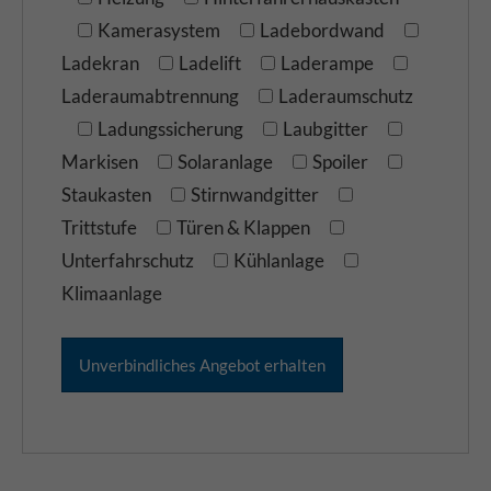
Kamerasystem
Ladebordwand
Ladekran
Ladelift
Laderampe
Laderaumabtrennung
Laderaumschutz
Ladungssicherung
Laubgitter
Markisen
Solaranlage
Spoiler
Staukasten
Stirnwandgitter
Trittstufe
Türen & Klappen
Unterfahrschutz
Kühlanlage
Klimaanlage