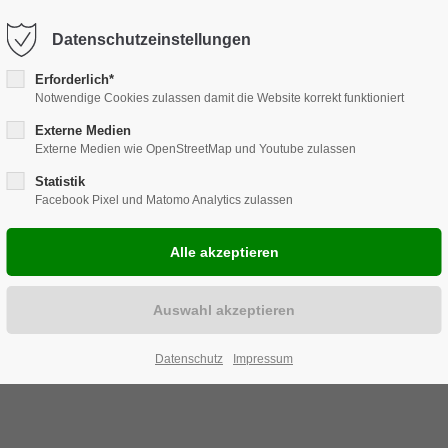
Harkortstraße 12, 48163 Münster
Mo.-Do. 8:00 - 17:00 | Fr. 7:45 -
Datenschutzeinstellungen
Erforderlich*
Notwendige Cookies zulassen damit die Website korrekt funktioniert
Externe Medien
Externe Medien wie OpenStreetMap und Youtube zulassen
ENLÖSUNGEN
REPARATUR
CARAVAN
ZUBEHÖR
EVELS
Statistik
Facebook Pixel und Matomo Analytics zulassen
Datenschutz
Impressum