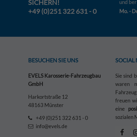
SICHERN!
und ber
+49 (0)251 322 631 - 0
Mo. - Do
BESUCHEN SIE UNS
SOCIAL
EVELS Karosserie-Fahrzeugbau
Sie sind 
GmbH
waren mi
Fahrzeu
Harkortstraße 12
freuen w
48163 Münster
eine
pos
sozialen 
+49 (0)251 322 631 - 0
info@evels.de