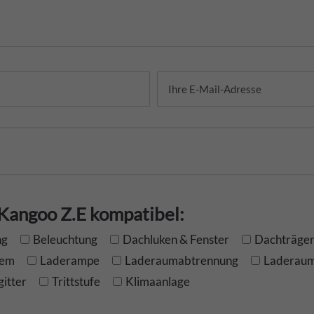
 Kangoo Z.E kompatibel:
ng
Beleuchtung
Dachluken & Fenster
Dachträge
tem
Laderampe
Laderaumabtrennung
Laderaum
itter
Trittstufe
Klimaanlage