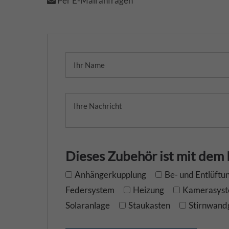
Per E-Mail anfragen
Dieses Zubehör ist mit dem
Anhängerkupplung
Be- und Entlüftu
Federsystem
Heizung
Kamerasys
Solaranlage
Staukasten
Stirnwandg