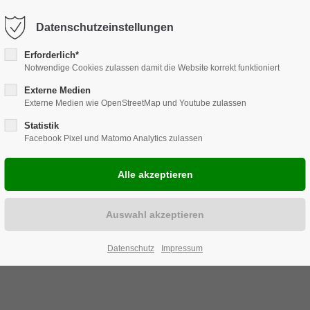
Harkortstraße 12, 48163 Münster
Mo.-Do. 8:00 - 17:00 | Fr. 7:45 -
Datenschutzeinstellungen
Erforderlich*
Notwendige Cookies zulassen damit die Website korrekt funktioniert
Externe Medien
Externe Medien wie OpenStreetMap und Youtube zulassen
ENLÖSUNGEN
REPARATUR
CARAVAN
ZUBEHÖR
EVELS
Statistik
Facebook Pixel und Matomo Analytics zulassen
Datenschutz
Impressum