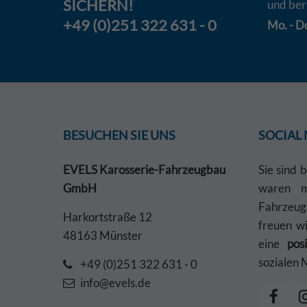
SICHERN!
und ber
+49 (0)251 322 631 - 0
Mo. - Do
BESUCHEN SIE UNS
SOCIAL
EVELS Karosserie-Fahrzeugbau
Sie sind 
GmbH
waren mi
Fahrzeu
Harkortstraße 12
freuen w
48163 Münster
eine
pos
sozialen 
+49 (0)251 322 631 - 0
info@evels.de