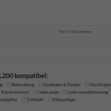
 L200 kompatibel:
ng
Beleuchtung
Dachluken & Fenster
Dachträge
Kamerasystem
Laderampe
Laderaumabtrennung
wandgitter
Trittstufe
Klimaanlage