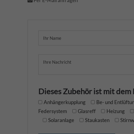
Per E-Mail anfragen
Dieses Zubehör ist mit dem
Anhängerkupplung
Be- und Entlüftu
Federsystem
Glasreff
Heizung
Solaranlage
Staukasten
Stirn