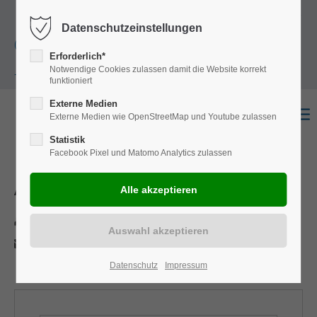
+49
Harkortstraße 12, 48163 Münster
Mo.-
Datenschutzeinstellungen
(0)251 322 631
Do. 8:00 - 17:00 | Fr. 7:45 - 13:30 Uhr
Erforderlich*
Notwendige Cookies zulassen damit die Website korrekt
- 0
funktioniert
Externe Medien
Externe Medien wie OpenStreetMap und Youtube zulassen
Statistik
Facebook Pixel und Matomo Analytics zulassen
Amarok
Drucken
Per E-Mail anfragen
Datenschutz
Impressum