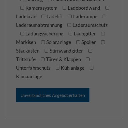
Kamerasystem
Ladebordwand
Ladekran
Ladelift
Laderampe
Laderaumabtrennung
Laderaumschutz
Ladungssicherung
Laubgitter
Markisen
Solaranlage
Spoiler
Staukasten
Stirnwandgitter
Trittstufe
Türen & Klappen
Unterfahrschutz
Kühlanlage
Klimaanlage