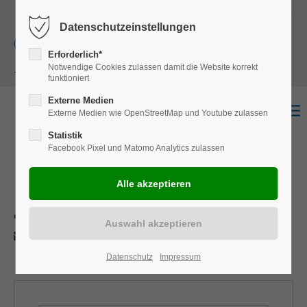
+49
Harkortstraße 12, 48163 Münster
Mo.-
Datenschutzeinstellungen
(0)251 322 631
Do. 8:00 - 17:00 | Fr. 7:45 - 13:30 Uhr
Erforderlich*
Notwendige Cookies zulassen damit die Website korrekt
- 0
funktioniert
Externe Medien
Externe Medien wie OpenStreetMap und Youtube zulassen
Statistik
Facebook Pixel und Matomo Analytics zulassen
Interstar
Drucken
Per E-Mail anfragen
Datenschutz
Impressum