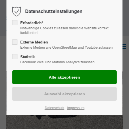
+49
Harkortstraße 12, 48163 Münster
Mo.-
Datenschutzeinstellungen
(0)251 322 631
Do. 8:00 - 17:00 | Fr. 7:45 - 13:30 Uhr
Erforderlich*
Notwendige Cookies zulassen damit die Website korrekt
- 0
funktioniert
Externe Medien
Externe Medien wie OpenStreetMap und Youtube zulassen
Statistik
Facebook Pixel und Matomo Analytics zulassen
Datenschutz
Impressum