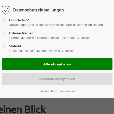
Harkortstraße 12, 48163 Münster
Mo.-Do. 8:00 - 17:00 | Fr. 7:45 -
Datenschutzeinstellungen
Erforderlich*
Notwendige Cookies zulassen damit die Website korrekt funktioniert
Externe Medien
Externe Medien wie OpenStreetMap und Youtube zulassen
ENLÖSUNGEN
REPARATUR
CARAVAN
ZUBEHÖR
EVELS
Statistik
Facebook Pixel und Matomo Analytics zulassen
klärung
Datenschutz
Impressum
einen Blick