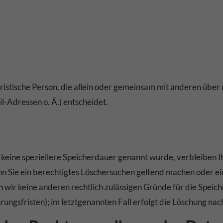
 juristische Person, die allein oder gemeinsam mit anderen übe
-Adressen o. Ä.) entscheidet.
keine speziellere Speicherdauer genannt wurde, verbleiben I
n Sie ein berechtigtes Löschersuchen geltend machen oder ei
n wir keine anderen rechtlich zulässigen Gründe für die Spe
ungsfristen); im letztgenannten Fall erfolgt die Löschung nac