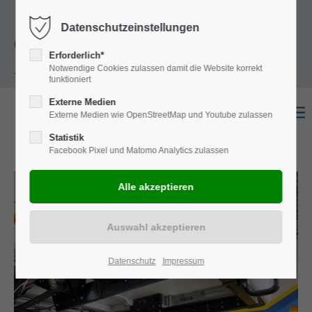
+49
Harkortstraße 12, 48163 Münster
Mo.-
Datenschutzeinstellungen
(0)251 322 631
Do. 8:00 - 17:00 | Fr. 7:45 - 13:30 Uhr
Erforderlich*
Notwendige Cookies zulassen damit die Website korrekt
- 0
funktioniert
Externe Medien
Externe Medien wie OpenStreetMap und Youtube zulassen
Statistik
Facebook Pixel und Matomo Analytics zulassen
Datenschutz
Impressum