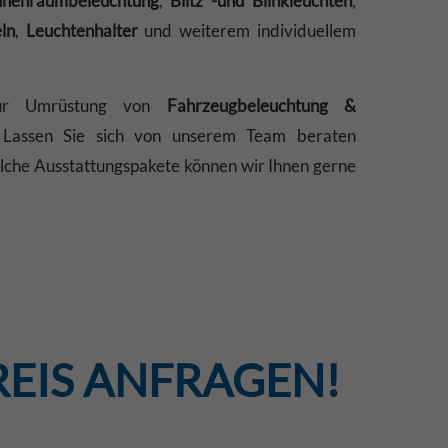
nnenraumbeleuchtung
,
Blitz -und
Blinkleuchten
,
ln
,
Leuchtenhalter
und weiterem individuellem
zur Umrüstung von
Fahrzeugbeleuchtung &
 Lassen Sie sich von unserem Team beraten
che Ausstattungspakete können wir Ihnen gerne
REIS ANFRAGEN!