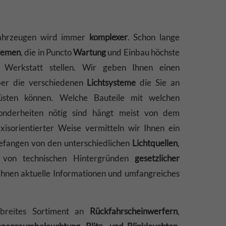
hrzeugen wird immer
komplexer
. Schon lange
stemen
, die in Puncto
Wartung
und Einbau höchste
 Werkstatt stellen. Wir geben Ihnen einen
ber die verschiedenen
Lichtsysteme
die Sie an
üsten können. Welche Bauteile mit welchen
onderheiten nötig sind hängt meist von dem
xisorientierter Weise vermitteln wir Ihnen ein
gefangen von den unterschiedlichen
Lichtquellen
,
g von technischen Hintergründen
gesetzlicher
 Ihnen aktuelle Informationen und umfangreiches
 breites Sortiment an
Rückfahrscheinwerfern
,