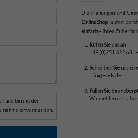
Die Planungen und Umst
OnlineShop
laufen berei
einfach
– Ihren Zubehörar
Rufen Sie uns an
+49 (0)251 322 631 -
Schreiben Sie uns ein
info@evels.de
Füllen Sie das neben
Wir melden uns schne
n und bin mit der
aufnahme einverstanden.