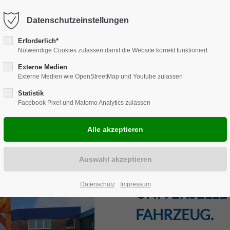
Harkortstraße 12, 48163 Münster
Mo.-Do. 8:00 - 17:00 | Fr. 7:45 -
Datenschutzeinstellungen
Erforderlich*
Notwendige Cookies zulassen damit die Website korrekt funktioniert
Externe Medien
Externe Medien wie OpenStreetMap und Youtube zulassen
ENLÖSUNGEN
REPARATUR
CARAVAN
ZUBEHÖR
EVE
Statistik
Facebook Pixel und Matomo Analytics zulassen
FAHRZEUGBE
Datenschutz
Impressum
UNIVERSELLE
FAHRZEUG.