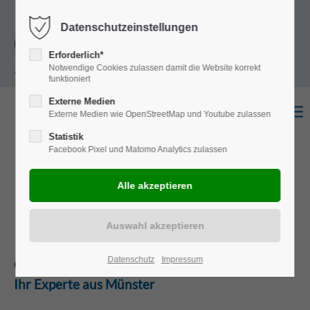
+49
Harkortstraße 12, 48163 Münster
Mo.-
Datenschutzeinstellungen
(0)251 322 631
Do. 8:00 - 17:00 | Fr. 7:45 - 13:30 Uhr
Erforderlich*
Notwendige Cookies zulassen damit die Website korrekt
- 0
funktioniert
Externe Medien
Externe Medien wie OpenStreetMap und Youtube zulassen
Statistik
Facebook Pixel und Matomo Analytics zulassen
BÜGELT ALLE FEHLER AUS
Ihr Fachmann rund ums Hobby.
Datenschutz
Impressum
CARAVANSERVICE
Ihr Experte aus Münster