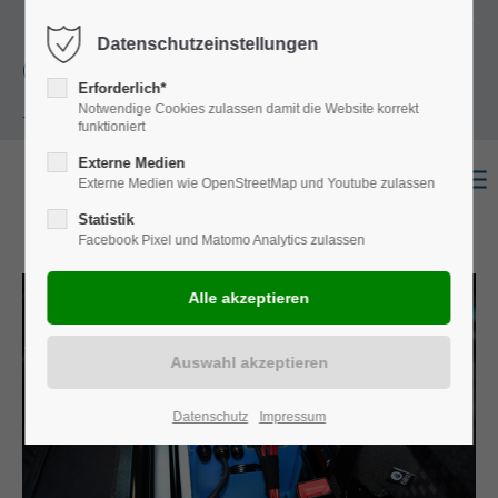
+49
Harkortstraße 12, 48163 Münster
Mo.-
Datenschutzeinstellungen
(0)251 322 631
Do. 8:00 - 17:00 | Fr. 7:45 - 13:30 Uhr
Erforderlich*
Notwendige Cookies zulassen damit die Website korrekt
- 0
funktioniert
Externe Medien
Externe Medien wie OpenStreetMap und Youtube zulassen
Statistik
Facebook Pixel und Matomo Analytics zulassen
Datenschutz
Impressum