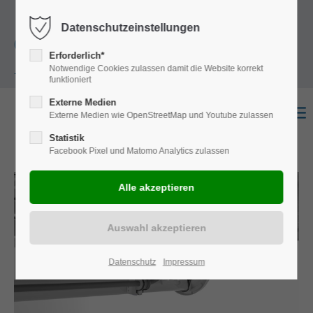
+49
Harkortstraße 12, 48163 Münster
Mo.-
Datenschutzeinstellungen
(0)251 322 631
Do. 8:00 - 17:00 | Fr. 7:45 - 13:30 Uhr
Erforderlich*
Notwendige Cookies zulassen damit die Website korrekt
- 0
funktioniert
Externe Medien
Externe Medien wie OpenStreetMap und Youtube zulassen
Statistik
Facebook Pixel und Matomo Analytics zulassen
Datenschutz
Impressum