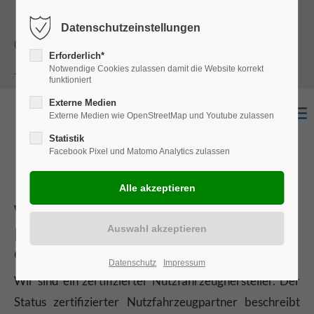
+49
Harkortstraße 12, 48163 Münster
Mo.-
Datenschutzeinstellungen
(0)251 322 631
Do. 8:00 - 17:00 | Fr. 7:45 - 13:30 Uhr
Erforderlich*
Notwendige Cookies zulassen damit die Website korrekt
- 0
funktioniert
Externe Medien
Externe Medien wie OpenStreetMap und Youtube zulassen
Statistik
Facebook Pixel und Matomo Analytics zulassen
Wir sind Ihr zertifizierter
Nutzfahrzeug-Partner!
Qualified Vehicle Modifier
Datenschutz
Impressum
Wir sind ein zertifizierter Nutzfahrzeughersteller. Der
Status zertifizierter Nutzfahrzeugpartner beschreibt