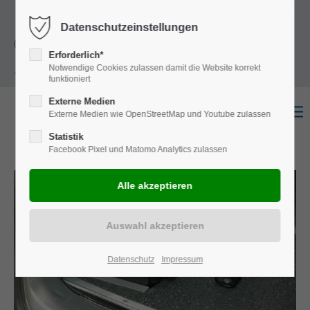
+49
Harkortstraße 12, 48163 Münster
Mo.-
Datenschutzeinstellungen
(0)251 322 631
Do. 8:00 - 17:00 | Fr. 7:45 - 13:30 Uhr
Erforderlich*
Notwendige Cookies zulassen damit die Website korrekt
- 0
funktioniert
Externe Medien
Externe Medien wie OpenStreetMap und Youtube zulassen
Statistik
Facebook Pixel und Matomo Analytics zulassen
Datenschutz
Impressum