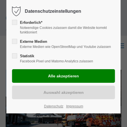
+49
Harkortstraße 12, 48163 Münster
Mo.-
Datenschutzeinstellungen
(0)251 322 631
Do. 8:00 - 17:00 | Fr. 7:45 - 13:30 Uhr
Erforderlich*
Notwendige Cookies zulassen damit die Website korrekt
- 0
funktioniert
Externe Medien
Externe Medien wie OpenStreetMap und Youtube zulassen
Statistik
Facebook Pixel und Matomo Analytics zulassen
Datenschutz
Impressum