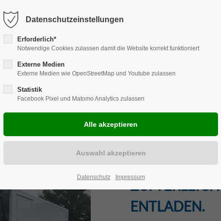
Harkortstraße 12, 48163 Münster
Mo.-Do. 8:00 - 17:00 | Fr. 7:45 -
Datenschutzeinstellungen
Erforderlich*
Notwendige Cookies zulassen damit die Website korrekt funktioniert
Externe Medien
Externe Medien wie OpenStreetMap und Youtube zulassen
ENLÖSUNGEN
REPARATUR
CARAVAN
ZUBEHÖR
EVE
Statistik
Facebook Pixel und Matomo Analytics zulassen
LADERAMPE
Datenschutz
Impressum
ZUM ERLEICH
ENTLADEN.