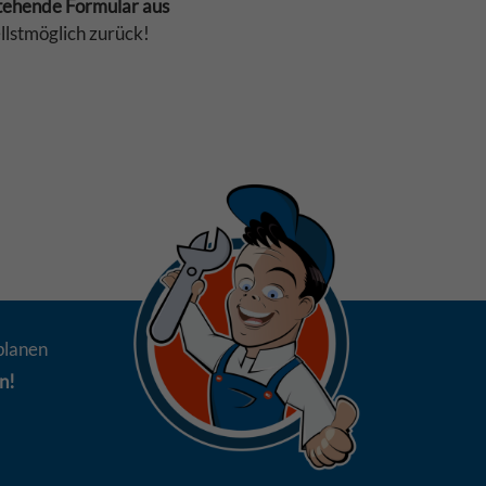
stehende Formular aus
llstmöglich zurück!
planen
n!