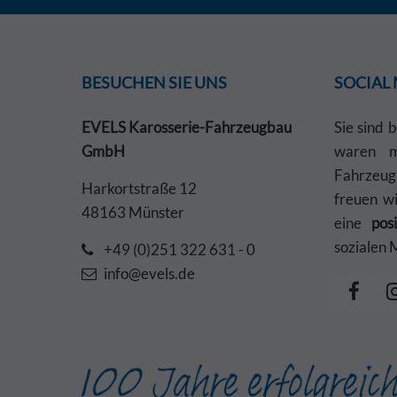
BESUCHEN SIE UNS
SOCIAL
EVELS Karosserie-Fahrzeugbau
Sie sind 
GmbH
waren mi
Fahrzeu
Harkortstraße 12
freuen w
48163 Münster
eine
pos
sozialen 
+49 (0)251 322 631 - 0
info@evels.de