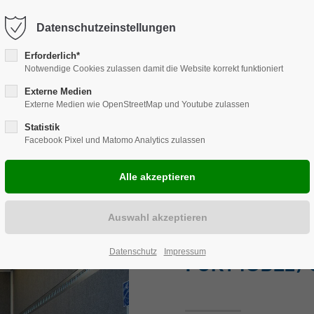
Harkortstraße 12, 48163 Münster
Mo.-Do. 8:00 - 17:00 | Fr. 7:45 -
Datenschutzeinstellungen
Erforderlich*
Notwendige Cookies zulassen damit die Website korrekt funktioniert
Externe Medien
Externe Medien wie OpenStreetMap und Youtube zulassen
HENLÖSUNGEN
REPARATUR
CARAVAN
ZUBEHÖR
EVE
Statistik
Facebook Pixel und Matomo Analytics zulassen
TRANSPORTF
Datenschutz
Impressum
FÜR MÖBEL /