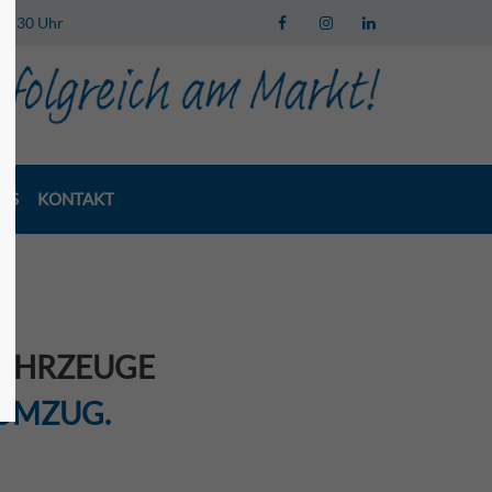
 13:30 Uhr
LS
KONTAKT
AHRZEUGE
 UMZUG.