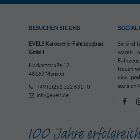
BESUCHEN SIE UNS
SOCIAL
EVELS Karosserie-Fahrzeugbau
Sie sind 
GmbH
waren mi
Fahrzeu
Harkortstraße 12
freuen w
48163 Münster
eine
pos
sozialen 
+49 (0)251 322 631 - 0
info@evels.de