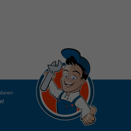
planen
n!