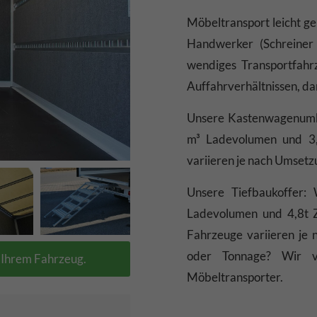
Möbeltransport leicht g
Handwerker (Schreiner 
wendiges Transportfahrz
Auffahrverhältnissen, da
Unsere Kastenwagenumbau
m³ Ladevolumen und 3
variieren je nach Umsetz
Unsere Tiefbaukoffer: 
Ladevolumen und 4,8t 
Fahrzeuge variieren je 
oder Tonnage? Wir v
n Ihrem Fahrzeug.
Möbeltransporter.