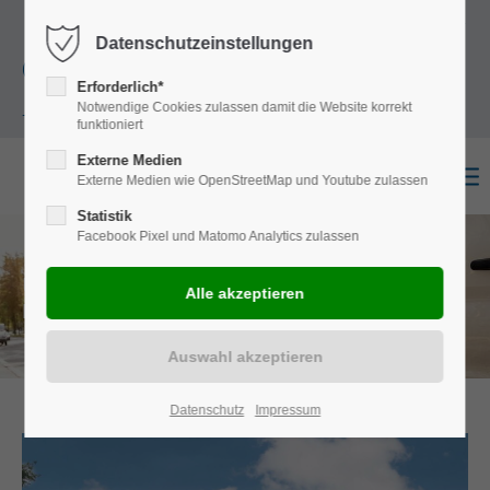
+49
Harkortstraße 12, 48163 Münster
Mo.-
Datenschutzeinstellungen
(0)251 322 631
Do. 8:00 - 17:00 | Fr. 7:45 - 13:30 Uhr
Erforderlich*
Notwendige Cookies zulassen damit die Website korrekt
- 0
funktioniert
Externe Medien
Externe Medien wie OpenStreetMap und Youtube zulassen
Statistik
Facebook Pixel und Matomo Analytics zulassen
UNSERE SITZ- & RAMPENSYSTEME
Für den Personentransport.
Datenschutz
Impressum