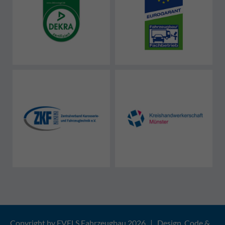
Copyright by EVELS Fahrzeugbau 2026 | Design, Code &