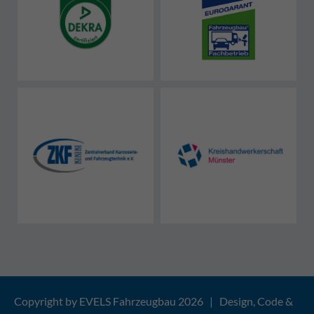
Copyright by EVELS Fahrzeugbau 2026 | Design, Code &