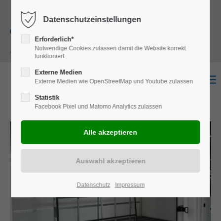
+49
Harkortstraße 12, 48163 Münster
Mo.-
Datenschutzeinstellungen
(0)251 322 631
Do. 8:00 - 17:00 | Fr. 7:45 - 13:30 Uhr
Erforderlich*
Notwendige Cookies zulassen damit die Website korrekt
- 0
funktioniert
Externe Medien
Externe Medien wie OpenStreetMap und Youtube zulassen
Statistik
Facebook Pixel und Matomo Analytics zulassen
Datenschutz
Impressum