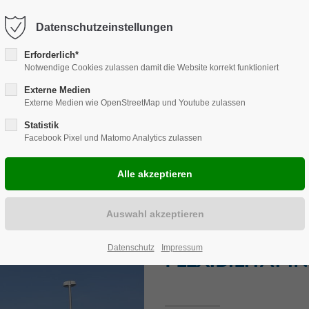
Harkortstraße 12, 48163 Münster
Mo.-Do. 8:00 - 17:00 | Fr. 7:45 -
Datenschutzeinstellungen
Erforderlich*
Notwendige Cookies zulassen damit die Website korrekt funktioniert
Externe Medien
Externe Medien wie OpenStreetMap und Youtube zulassen
NCHENLÖSUNGEN
REPARATUR
CARAVAN
ZUBEHÖR
EVE
Statistik
Facebook Pixel und Matomo Analytics zulassen
UNSERE 3-SEIT
Datenschutz
Impressum
FLEXIBILITÄT I