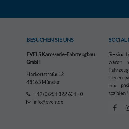
BESUCHEN SIE UNS
SOCIAL
EVELS Karosserie-Fahrzeugbau
Sie sind 
GmbH
waren mi
Fahrzeu
Harkortstraße 12
freuen w
48163 Münster
eine
pos
sozialen 
+49 (0)251 322 631 - 0
info@evels.de