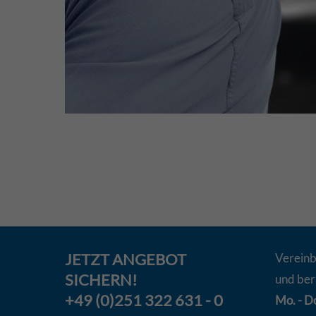
JETZT
ANGEBOT
Vereinb
SICHERN!
und ber
+49 (0)251 322 631 - 0
Mo. - Do