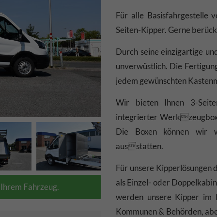
Für alle Basisfahrgestelle 
Seiten-Kipper. Gerne berück
Durch seine einzigartige un
unverwüstlich. Die Fertigung
jedem gewünschten Kastenm
Wir bieten Ihnen 3-Seite
integrierter Werkzeugbox
Die Boxen können wir w
ausstatten.
Für unsere Kipperlösungen d
als Einzel- oder Doppelkabi
n Ihrem Fahrzeug.
werden unsere Kipper im 
Kommunen & Behörden, aber 