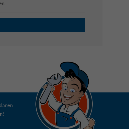
en.
planen
n!