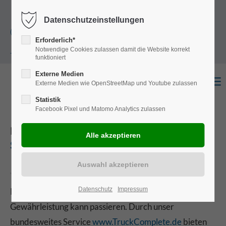
+49
Harkortstraße 12, 48163 Münster
Mo.-
Datenschutzeinstellungen
(0)251 322 631
Do. 8:00 - 17:00 | Fr. 7:45 - 13:30 Uhr
Erforderlich*
Notwendige Cookies zulassen damit die Website korrekt
- 0
funktioniert
Externe Medien
Externe Medien wie OpenStreetMap und Youtube zulassen
Statistik
Facebook Pixel und Matomo Analytics zulassen
FAHRZEUGBAU
SERVICE
Datenschutz
Impressum
Eine Panne, ein Unfall oder eine zu erfüllende
Gewährleistung kann passieren. Durch unser
bundesweites Service
www.TruckComplete.de
bieten