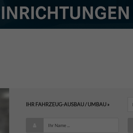
IHR FAHRZEUG-AUSBAU / UMBAU »