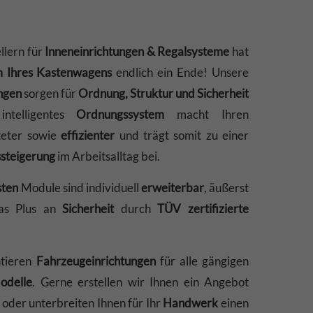
llern für
Inneneinrichtungen & Regalsysteme
hat
 Ihres Kastenwagens
endlich ein Ende! Unsere
ngen
sorgen für
Ordnung, Struktur und Sicherheit
intelligentes
Ordnungssystem
macht Ihren
hteter sowie
effizienter
und trägt somit zu einer
ssteigerung
im Arbeitsalltag bei.
sten
Module sind individuell
erweiterbar
, äußerst
as Plus an
Sicherheit
durch
TÜV zertifizierte
ntieren
Fahrzeugeinrichtungen
für alle gängigen
odelle
. Gerne erstellen wir Ihnen ein Angebot
 oder unterbreiten Ihnen für Ihr
Handwerk
einen