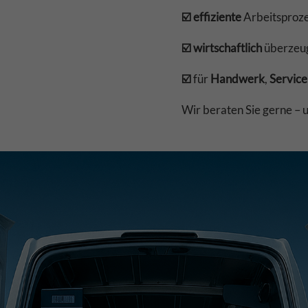
☑️ effiziente
Arbeitsproz
☑️ wirtschaftlich
überze
☑️
für
Handwerk
,
Service
Wir beraten Sie gerne – 