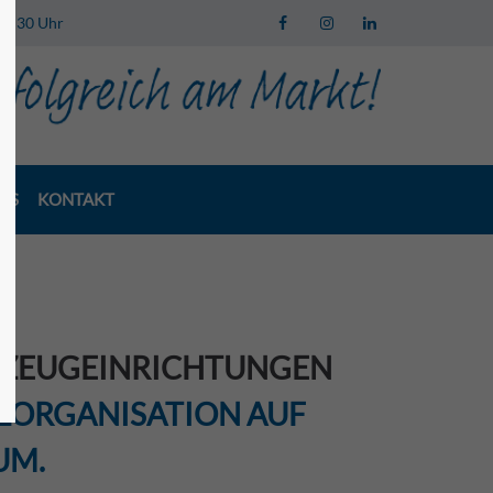
 13:30 Uhr
LS
KONTAKT
RZEUGEINRICHTUNGEN
ZORGANISATION AUF
UM.