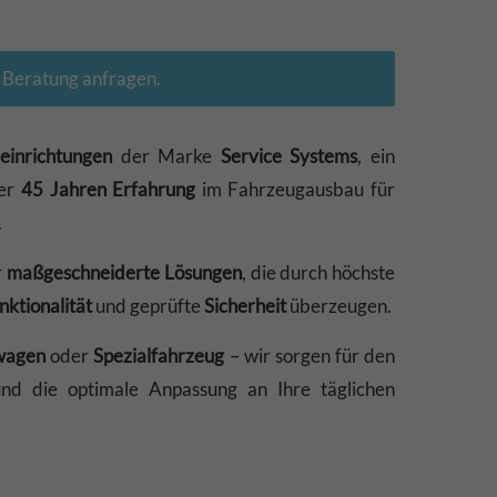
e Beratung anfragen.
einrichtungen
der Marke
Service Systems
, ein
ber
45 Jahren Erfahrung
im Fahrzeugausbau für
.
r
maßgeschneiderte Lösungen
, die durch höchste
nktionalität
und geprüfte
Sicherheit
überzeugen.
wagen
oder
Spezialfahrzeug
– wir sorgen für den
nd die optimale Anpassung an Ihre täglichen