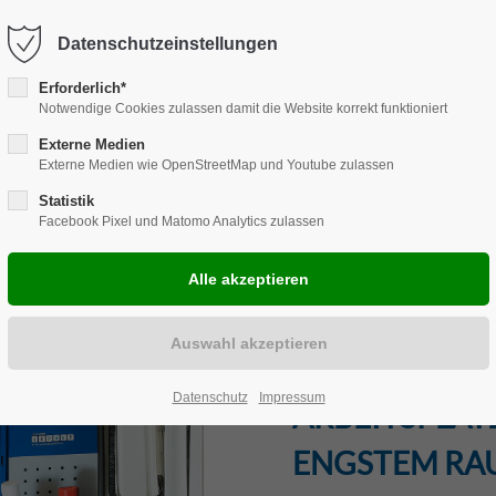
Harkortstraße 12, 48163 Münster
Mo.-Do. 8:00 - 17:00 | Fr. 7:45 -
Datenschutzeinstellungen
Erforderlich*
Notwendige Cookies zulassen damit die Website korrekt funktioniert
Externe Medien
Externe Medien wie OpenStreetMap und Youtube zulassen
NCHENLÖSUNGEN
REPARATUR
CARAVAN
ZUBEHÖR
EVE
Statistik
Facebook Pixel und Matomo Analytics zulassen
UNSERE FAH
Datenschutz
Impressum
ARBEITSPLAT
ENGSTEM RA