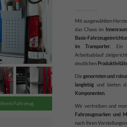
Mit ausgewählten Herste
das Chaos im
Innenraum
Basis-Fahrzeugeinrichtu
im Transporter
. Ein 
Arbeitsablauf zielgeric
deutlichen
Produktivität
Die
genormten und robu
langlebig
und bieten d
Komponenten
.
n Ihrem Fahrzeug.
Wir vertreiben und mo
Fahrzeugmarken und M
nach Ihren Vorstellungen