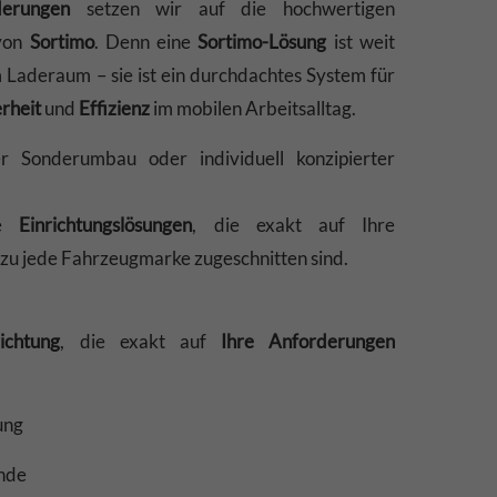
erungen
setzen wir auf die hochwertigen
 von
Sortimo
. Denn eine
Sortimo-Lösung
ist weit
m Laderaum – sie ist ein durchdachtes System für
erheit
und
Effizienz
im mobilen Arbeitsalltag.
r Sonderumbau oder individuell konzipierter
le
Einrichtungslösungen
, die exakt auf Ihre
u jede Fahrzeugmarke zugeschnitten sind.
richtung
, die exakt auf
Ihre Anforderungen
ung
nde