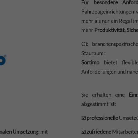
Für
besondere Anford
Fahrzeugeinrichtungen
mehr als nur ein Regal i
mehr
Produktivität, Sich
Ob branchenspezifische
Stauraum:
Sortimo
bietet flexib
Anforderungen und nahez
Sie erhalten eine
Ein
abgestimmt ist:
☑️ professionelle
Umsetz
inalen Umsetzung:
mit
☑️ zufriedene
Mitarbeite