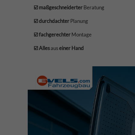
☑️ maßgeschneiderter
Beratung
☑️ durchdachter
Planung
☑️ fachgerechter
Montage
☑️ Alles
aus
einer Hand