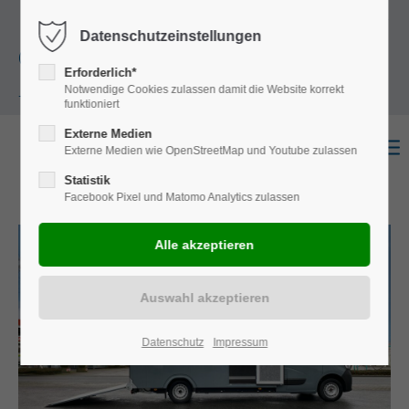
+49
Harkortstraße 12, 48163 Münster
Mo.-
Datenschutzeinstellungen
(0)251 322 631
Do. 8:00 - 17:00 | Fr. 7:45 - 13:30 Uhr
Erforderlich*
Notwendige Cookies zulassen damit die Website korrekt
- 0
funktioniert
Externe Medien
Externe Medien wie OpenStreetMap und Youtube zulassen
Statistik
Facebook Pixel und Matomo Analytics zulassen
Datenschutz
Impressum