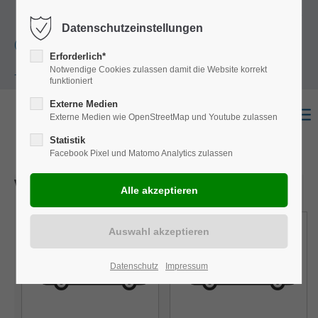
+49
Harkortstraße 12, 48163 Münster
Mo.-
Datenschutzeinstellungen
(0)251 322 631
Do. 8:00 - 17:00 | Fr. 7:45 - 13:30 Uhr
Erforderlich*
Notwendige Cookies zulassen damit die Website korrekt
- 0
funktioniert
Externe Medien
Externe Medien wie OpenStreetMap und Youtube zulassen
Statistik
Facebook Pixel und Matomo Analytics zulassen
Wählen Sie einen Ausbau
Datenschutz
Impressum