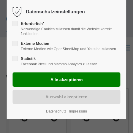
+49
Harkortstraße 12, 48163 Münster
Mo.-
Datenschutzeinstellungen
(0)251 322 631
Do. 8:00 - 17:00 | Fr. 7:45 - 13:30 Uhr
Erforderlich*
Notwendige Cookies zulassen damit die Website korrekt
- 0
funktioniert
Externe Medien
Externe Medien wie OpenStreetMap und Youtube zulassen
Statistik
Facebook Pixel und Matomo Analytics zulassen
Wählen Sie einen Ausbau
Datenschutz
Impressum