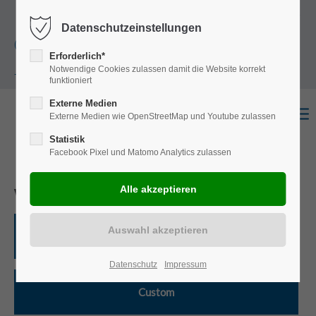
+49
Harkortstraße 12, 48163 Münster
Mo.-
Datenschutzeinstellungen
(0)251 322 631
Do. 8:00 - 17:00 | Fr. 7:45 - 13:30 Uhr
Erforderlich*
Notwendige Cookies zulassen damit die Website korrekt
- 0
funktioniert
Externe Medien
Externe Medien wie OpenStreetMap und Youtube zulassen
Statistik
Facebook Pixel und Matomo Analytics zulassen
Wählen Sie ein Modell
Transit
Datenschutz
Impressum
Custom