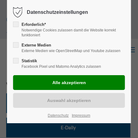
+49
Harkortstraße 12, 48163 Münster
Mo.-
Datenschutzeinstellungen
(0)251 322 631
Do. 8:00 - 17:00 | Fr. 7:45 - 13:30 Uhr
Erforderlich*
Notwendige Cookies zulassen damit die Website korrekt
- 0
funktioniert
Externe Medien
Externe Medien wie OpenStreetMap und Youtube zulassen
Statistik
Facebook Pixel und Matomo Analytics zulassen
Wählen Sie ein Modell
Daily
Datenschutz
Impressum
E-Daily