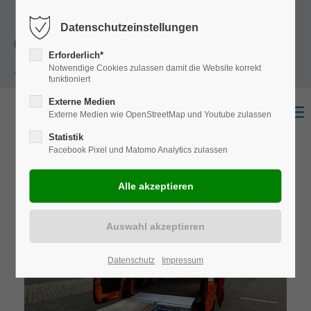
+49
Harkortstraße 12, 48163 Münster
Mo.-
Datenschutzeinstellungen
(0)251 322 631
Do. 8:00 - 17:00 | Fr. 7:45 - 13:30 Uhr
Erforderlich*
Notwendige Cookies zulassen damit die Website korrekt
- 0
funktioniert
Externe Medien
Externe Medien wie OpenStreetMap und Youtube zulassen
Statistik
Facebook Pixel und Matomo Analytics zulassen
Datenschutz
Impressum