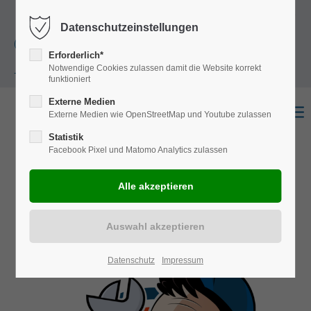
+49
Harkortstraße 12, 48163 Münster
Mo.-
Datenschutzeinstellungen
(0)251 322 631
Do. 8:00 - 17:00 | Fr. 7:45 - 13:30 Uhr
Erforderlich*
Notwendige Cookies zulassen damit die Website korrekt
- 0
funktioniert
Externe Medien
Externe Medien wie OpenStreetMap und Youtube zulassen
Statistik
Facebook Pixel und Matomo Analytics zulassen
Datenschutz
Impressum