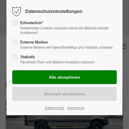
+49
Harkortstraße 12, 48163 Münster
Mo.-
Datenschutzeinstellungen
(0)251 322 631
Do. 8:00 - 17:00 | Fr. 7:45 - 13:30 Uhr
Erforderlich*
Notwendige Cookies zulassen damit die Website korrekt
- 0
funktioniert
Externe Medien
Externe Medien wie OpenStreetMap und Youtube zulassen
Statistik
Facebook Pixel und Matomo Analytics zulassen
Datenschutz
Impressum